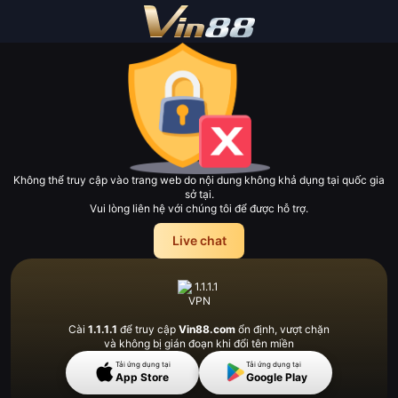
Không thể truy cập vào trang web do nội dung không khả dụng tại quốc gia
sở tại.
Vui lòng liên hệ với chúng tôi để được hỗ trợ.
Live chat
Cài
1.1.1.1
để truy cập
Vin88.com
ổn định, vượt
chặn
và không bị gián đoạn khi đổi tên miền
Tải ứng dụng tại
Tải ứng dụng tại
App Store
Google Play