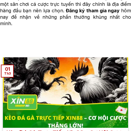
một sân chơi cá cược trực tuyến thì đây chính là địa điểm
hàng đầu bạn nên lựa chọn.
Đăng ký tham gia ngay
hô
nay để nhận về những phần thưởng khủng nhất cho
mình.
01
Th3