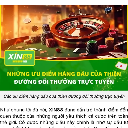
Các ưu điểm hàng đầu của thiên đường đổi thưởng trực tuyến
Như chúng tôi đã nói,
XIN88
đang dần trở thành điểm đế
quen thuộc của những người yêu thích cá cược trên toàn
thế giới. Có được những điều này chính là nhờ sự đầu tư