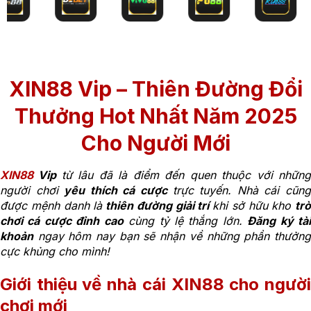
XIN88 Vip – Thiên Đường Đổi
Thưởng Hot Nhất Năm 2025
Cho Người Mới
XIN88
Vip
từ lâu đã là điểm đến quen thuộc với nhữn
người chơi
yêu thích cá cược
trực tuyến. Nhà cái cũn
được mệnh danh là
thiên đường giải trí
khi sở hữu kho
trò
chơi cá cược đỉnh cao
cùng tỷ lệ thắng lớn.
Đăng ký tà
khoản
ngay hôm nay bạn sẽ nhận về những phần thưởng
cực khủng cho mình!
Giới thiệu về nhà cái XIN88 cho người
chơi mới