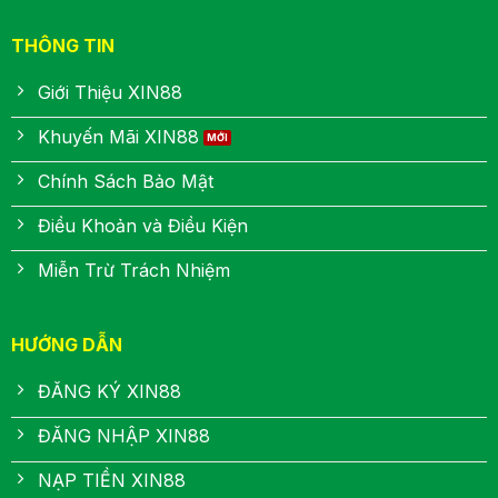
THÔNG TIN
Giới Thiệu XIN88
Khuyến Mãi XIN88
Chính Sách Bảo Mật
Điều Khoản và Điều Kiện
Miễn Trừ Trách Nhiệm
HƯỚNG DẪN
ĐĂNG KÝ XIN88
ĐĂNG NHẬP XIN88
NẠP TIỀN XIN88