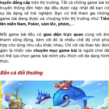
tuyến đẳng cấp
trên thị trường. Tất cả những game bài t
truyền thống đến hiện đại đều được cập nhật để bạn có
sự đa dạng về trải nghiệm. Bạn có thể tham gia những
game bài đang được ưa chuộng trên thị trường như:
Tiế
lên miền Nam, Poker, sâm lốc, phỏm,…
Mỗi game bài đều có
giao diện trực quan
cùng với â
thanh sống động, kèm với đó là nhiều chế độ chơi phù
hợp cho từng nhu cầu khác nhau. Chỉ với vài thao tác đơn
giản là nhấn vào
chuyên mục game bài
là người chơi đ
có thể lựa chọn game bài mình yêu thích với đa dạng hình
thức.
Bắn cá đổi thưởng