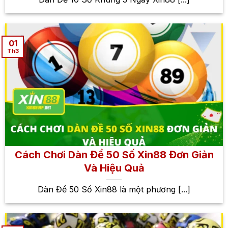
01
Th3
Cách Chơi Dàn Đề 50 Số Xin88 Đơn Giản
Và Hiệu Quả
Dàn Đề 50 Số Xin88 là một phương [...]