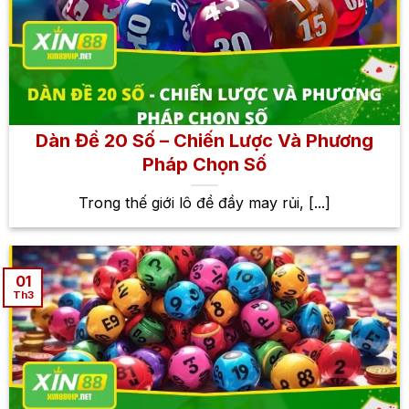
Dàn Đề 20 Số – Chiến Lược Và Phương
Pháp Chọn Số
Trong thế giới lô đề đầy may rủi, [...]
01
Th3