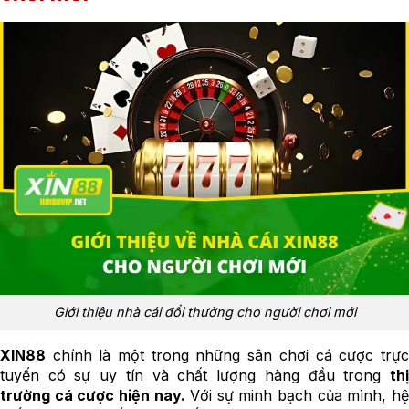
Giới thiệu nhà cái đổi thưởng cho người chơi mới
XIN88
chính là một trong những sân chơi cá cược trực
tuyến có sự uy tín và chất lượng hàng đầu trong
thị
trường cá cược hiện nay.
Với sự minh bạch của mình, h