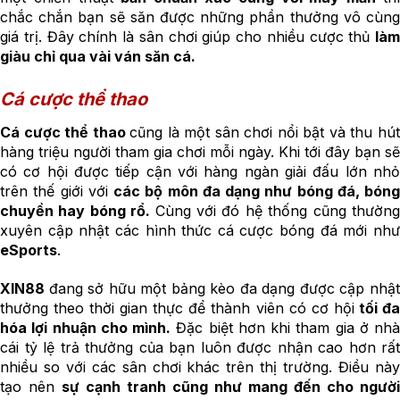
chắc chắn bạn sẽ săn được những phần thưởng vô cùng
giá trị. Đây chính là sân chơi giúp cho nhiều cược thủ
làm
giàu chỉ qua vài ván săn cá.
Cá cược thể thao
Cá cược thể thao
cũng là một sân chơi nổi bật và thu hú
hàng triệu người tham gia chơi mỗi ngày. Khi tới đây bạn sẽ
có cơ hội được tiếp cận với hàng ngàn giải đấu lớn nhỏ
trên thế giới với
các bộ môn đa dạng như bóng đá, bóng
chuyền hay bóng rổ.
Cùng với đó hệ thống cũng thườn
xuyên cập nhật các hình thức cá cược bóng đá mới như
eSports
.
XIN88
đang sở hữu một bảng kèo đa dạng được cập nhậ
thưởng theo thời gian thực để thành viên có cơ hội
tối đ
hóa lợi nhuận cho mình.
Đặc biệt hơn khi tham gia ở nhà
cái tỷ lệ trả thưởng của bạn luôn được nhận cao hơn rất
nhiều so với các sân chơi khác trên thị trường. Điều này
tạo nên
sự cạnh tranh cũng như mang đến cho người