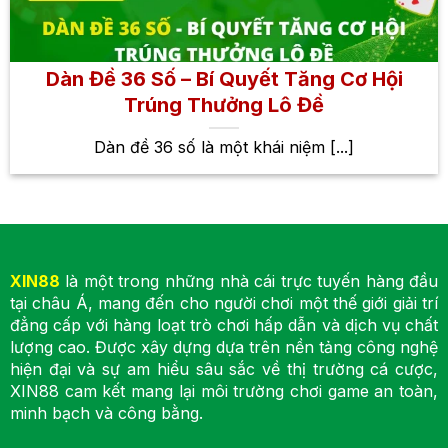
Dàn Đề 36 Số – Bí Quyết Tăng Cơ Hội
Trúng Thưởng Lô Đề
Dàn đề 36 số là một khái niệm [...]
XIN88
là một trong những nhà cái trực tuyến hàng đầu
tại châu Á, mang đến cho người chơi một thế giới giải trí
đẳng cấp với hàng loạt trò chơi hấp dẫn và dịch vụ chất
lượng cao. Được xây dựng dựa trên nền tảng công nghệ
hiện đại và sự am hiểu sâu sắc về thị trường cá cược,
XIN88 cam kết mang lại môi trường chơi game an toàn,
minh bạch và công bằng.