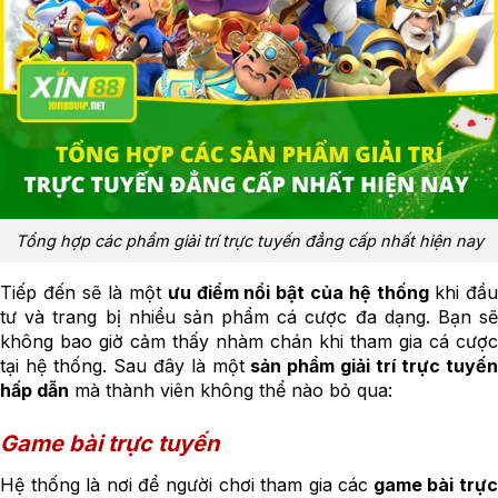
Tổng hợp các phẩm giải trí trực tuyến đẳng cấp nhất hiện nay
Tiếp đến sẽ là một
ưu điểm nổi bật của hệ thống
khi đầ
tư và trang bị nhiều sản phẩm cá cược đa dạng. Bạn sẽ
không bao giờ cảm thấy nhàm chán khi tham gia cá cược
tại hệ thống. Sau đây là một
sản phẩm giải trí trực tuyế
hấp dẫn
mà thành viên không thể nào bỏ qua:
Game bài trực tuyến
Hệ thống là nơi để người chơi tham gia các
game bài trực