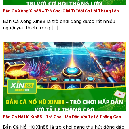
Bắn Cá Xèng Xin88 – Trò Chơi Giải Trí Với Cơ Hội Thắng Lớn
Bắn Cá Xèng Xin88 là trò chơi đang được rất nhiều
người yêu thích trong [...]
Bắn Cá Nổ Hũ Xin88 – Trò Chơi Hấp Dẫn Với Tỷ Lệ Thắng Cao
Bắn Cá Nổ Hũ Xin88 là trò chơi đang thu hút đông đảo