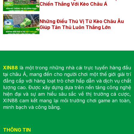
Để có thể trở thành là một điểm đến giải trí quen
Chiến Thắng Với Kèo Châu Á
thuộc, trò chơi này của XIN88 phải sở hữu được
một
vài điểm mạnh riêng
so với các phiên bản
Những Điều Thú Vị Từ Kèo Châu Âu
khác trên thị trường. Dưới đây là
một vài đặc điểm
Giúp Tân Thủ Luôn Thắng Lớn
nổi bật riêng
của trò chơi này.
Sở hữu một giao diện đồ họa ấn tượng
đầy màu sắc
Trò chơi này gây ấn tượng với người chơi bằng
XIN88
là một trong những nhà cái trực tuyến hàng đầu
những
thiết kế đồ họa 3D
cực kỳ
sống động và
tại châu Á, mang đến cho người chơi một thế giới giải trí
đầy màu sắc
, các
sinh vật của biển sâu
được thiết
đẳng cấp với hàng loạt trò chơi hấp dẫn và dịch vụ chất
kế với
đa dạng các loại màu sắc và kích thước
. Từ
lượng cao. Được xây dựng dựa trên nền tảng công nghệ
đó, giúp cho người chơi
hòa mình vào cảm giác
hiện đại và sự am hiểu sâu sắc về thị trường cá cược,
bao la rộng lớn của biển cả y như trong thế giới
XIN88 cam kết mang lại môi trường chơi game an toàn,
hiện thực
.
minh bạch và công bằng.
Hệ thống phần thưởng đa dạng
Một trong những điểm thu hút bật nhất của trò chơi
THÔNG TIN