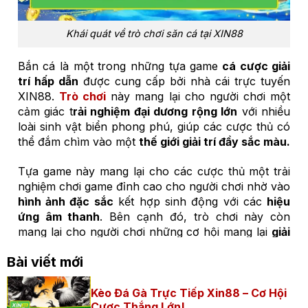
Khái quát về trò chơi săn cá tại XIN88
Bắn cá là một trong những tựa game
cá cược giải
trí hấp dẫn
được cung cấp bởi nhà cái trực tuyến
XIN88.
Trò chơi
này mang lại cho người chơi một
cảm giác t
rải nghiệm đại dương rộng lớn
với nhiều
loài sinh vật biển phong phú, giúp các cược thủ có
thể đắm chìm vào một
thế giới giải trí đầy sắc màu.
Tựa game này mang lại cho các cược thủ một trải
nghiệm chơi game đỉnh cao cho người chơi nhờ vào
hình ảnh đặc sắc
kết hợp sinh động với các
hiệu
ứng âm thanh
. Bên cạnh đó, trò chơi này còn
mang lại cho người chơi những cơ hội mang lại
giải
thưởng khủng
từ những con cá to lớn. Trò chơi
Bài viết mới
này chính là một
lựa chọn không tồi
với những
cược thủ yêu thích sự giải trí từ đại dương.
Kèo Đá Gà Trực Tiếp Xin88 – Cơ Hội
Cược Thắng Lớn!