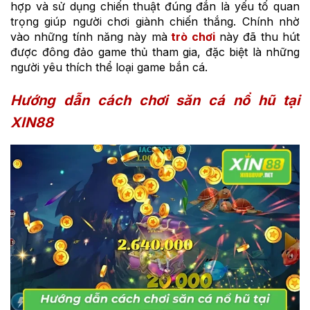
hợp và sử dụng chiến thuật đúng đắn là yếu tố quan
trọng giúp người chơi giành chiến thắng. Chính nhờ
vào những tính năng này mà
trò chơ
i
này đã thu hút
được đông đảo game thủ tham gia, đặc biệt là những
người yêu thích thể loại game bắn cá.
Hướng dẫn cách chơi săn cá nổ hũ tại
XIN88