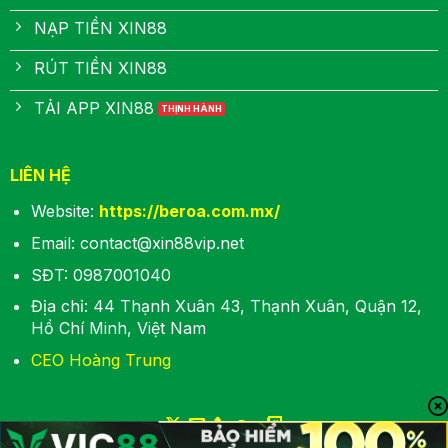
NẠP TIỀN XIN88
RÚT TIỀN XIN88
TẢI APP XIN88
LIÊN HỆ
Website:
https://beroa.com.mx/
Email:
contact@xin88vip.net
SĐT:
0987001040
Địa chỉ: 44 Thạnh Xuân 43, Thạnh Xuân, Quận 12,
Hồ Chí Minh, Việt Nam
CEO Hoàng Trung