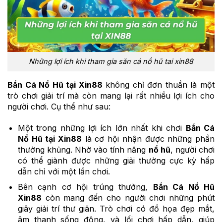
Những lợi ích khi tham gia săn cá nổ hũ tai xin88
Bắn Cá Nổ Hũ tại Xin88
không chỉ đơn thuần là một
trò chơi giải trí mà còn mang lại rất nhiều lợi ích cho
người chơi. Cụ thể như sau:
Một trong những lợi ích lớn nhất khi chơi
Bắn Cá
Nổ Hũ tại Xin88
là cơ hội nhận được những phần
thưởng khủng. Nhờ vào tính năng
nổ hũ
, người chơi
có thể giành được những giải thưởng cực kỳ hấp
dẫn chỉ với một lần chơi.
Bên cạnh cơ hội trúng thưởng,
Bắn Cá Nổ Hũ
Xin88
còn mang đến cho người chơi những phút
giây giải trí thư giãn. Trò chơi có đồ họa đẹp mắt,
âm thanh sống động, và lối chơi hấp dẫn, giúp