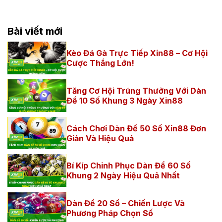
Bài viết mới
Kèo Đá Gà Trực Tiếp Xin88 – Cơ Hội
Cược Thắng Lớn!
Tăng Cơ Hội Trúng Thưởng Với Dàn
Đề 10 Số Khung 3 Ngày Xin88
Cách Chơi Dàn Đề 50 Số Xin88 Đơn
Giản Và Hiệu Quả
Bí Kíp Chinh Phục Dàn Đề 60 Số
Khung 2 Ngày Hiệu Quả Nhất
Dàn Đề 20 Số – Chiến Lược Và
Phương Pháp Chọn Số