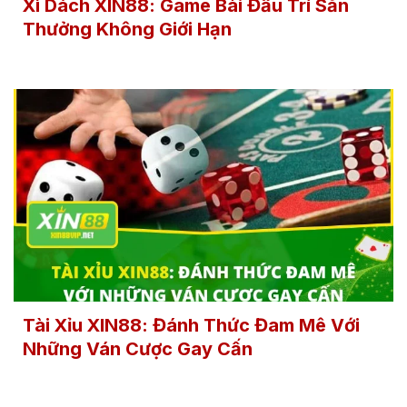
Xì Dách XIN88: Game Bài Đấu Trí Săn
Thưởng Không Giới Hạn
Tài Xỉu XIN88: Đánh Thức Đam Mê Với
Những Ván Cược Gay Cấn