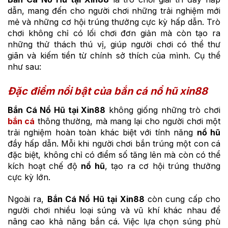
dẫn, mang đến cho người chơi những trải nghiệm mới
mẻ và những cơ hội trúng thưởng cực kỳ hấp dẫn. Trò
chơi không chỉ có lối chơi đơn giản mà còn tạo ra
những thử thách thú vị, giúp người chơi có thể thư
giãn và kiếm tiền từ chính sở thích của mình. Cụ thể
như sau:
Đặc điểm nổi bật của bắn cá nổ hũ xin88
Bắn Cá Nổ Hũ tại Xin88
không giống những trò chơi
bắn cá
thông thường, mà mang lại cho người chơi một
trải nghiệm hoàn toàn khác biệt với tính năng
nổ hũ
đầy hấp dẫn. Mỗi khi người chơi bắn trúng một con cá
đặc biệt, không chỉ có điểm số tăng lên mà còn có thể
kích hoạt chế độ
nổ hũ
, tạo ra cơ hội trúng thưởng
cực kỳ lớn.
Ngoài ra,
Bắn Cá Nổ Hũ tại Xin88
còn cung cấp cho
người chơi nhiều loại súng và vũ khí khác nhau để
nâng cao khả năng bắn cá. Việc lựa chọn súng phù