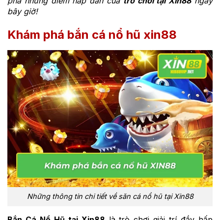
phá những điểm hấp dẫn của
trò chơi tại Xin88
ngay
bây giờ!
Khám phá bắn cá nổ hũ xin88
Những thông tin chi tiết về săn cá nổ hũ tại Xin88
Bắn Cá Nổ Hũ tại Xin88
là trò chơi giải trí đầy hấp