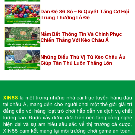
Dàn Đề 36 Số – Bí Quyết Tăng Cơ Hội
Trúng Thưởng Lô Đề
Nắm Bắt Thông Tin Và Chinh Phục
Chiến Thắng Với Kèo Châu Á
Những Điều Thú Vị Từ Kèo Châu Âu
Giúp Tân Thủ Luôn Thắng Lớn
XIN88
là một trong những nhà cái trực tuyến hàng đầu
tại châu Á, mang đến cho người chơi một thế giới giải trí
đẳng cấp với hàng loạt trò chơi hấp dẫn và dịch vụ chất
lượng cao. Được xây dựng dựa trên nền tảng công nghệ
hiện đại và sự am hiểu sâu sắc về thị trường cá cược,
XIN88 cam kết mang lại môi trường chơi game an toàn,