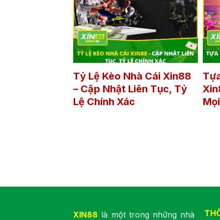
Tỷ Lệ Kèo Nhà Cái Xin88
Tựa
– Cập Nhật Liên Tục, Tỷ
Xin
Lệ Chính Xác
Mọi
THÔ
XIN88
là một trong những nhà