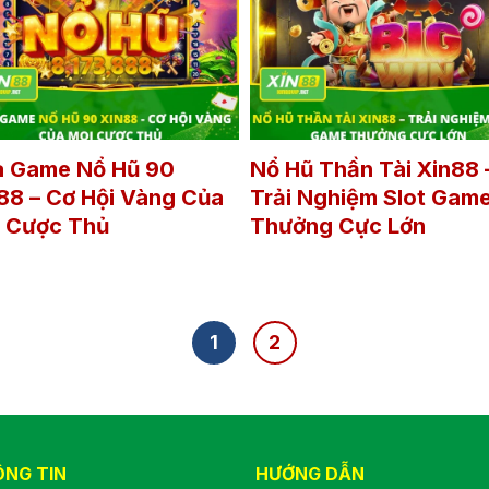
 Game Nổ Hũ 90
Nổ Hũ Thần Tài Xin88 
88 – Cơ Hội Vàng Của
Trải Nghiệm Slot Gam
 Cược Thủ
Thưởng Cực Lớn
1
2
NG TIN
HƯỚNG DẪN