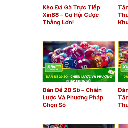
Kèo Đá Gà Trực Tiếp
Tăn
Xin88 – Cơ Hội Cược
Thư
Thắng Lớn!
Khu
Dàn Đề 20 Số – Chiến
Dàn
Lược Và Phương Pháp
Tăn
Chọn Số
Thư