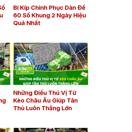
Số
Bí Kíp Chinh Phục Dàn Đề
u
60 Số Khung 2 Ngày Hiệu
Quả Nhất
Những Điều Thú Vị Từ
ng
Kèo Châu Âu Giúp Tân
Thủ Luôn Thắng Lớn