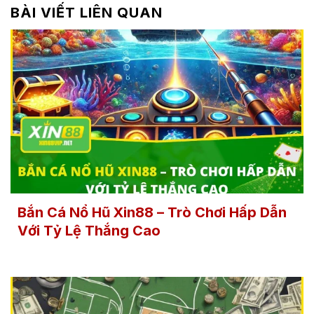
BÀI VIẾT LIÊN QUAN
Bắn Cá Nổ Hũ Xin88 – Trò Chơi Hấp Dẫn
Với Tỷ Lệ Thắng Cao