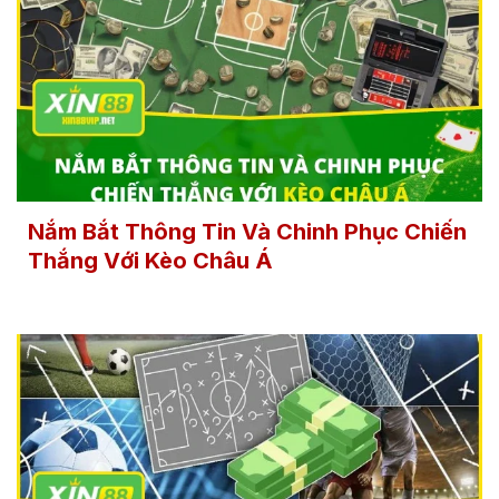
Nắm Bắt Thông Tin Và Chinh Phục Chiến
Thắng Với Kèo Châu Á