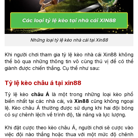
Những loại tỷ lệ kèo nhà cái tại Xin88
Khi người chơi tham gia tỷ lệ kèo nhà cái Xin88 không
thể bỏ qua những thông tin vô cùng thú vị để có thể
giành được chiến thắng. Cụ thể như sau:
Tỷ lệ kèo châu á tại xin88
Tỷ lệ kèo
châu Á
là một trong những loại kèo phổ
biến nhất tại các nhà cái, và
Xin88
cũng không ngoại
lệ. Kèo châu Á thường được sử dụng khi hai đội bóng
có sự chênh lệch về trình độ, tài năng và lực lượng.
Khi đặt cược theo kèo châu Á, người chơi sẽ cược vào
việc đội nào thắng hoặc thua với một mức độ chênh