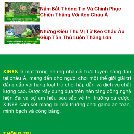
Nắm Bắt Thông Tin Và Chinh Phục
Chiến Thắng Với Kèo Châu Á
Những Điều Thú Vị Từ Kèo Châu Âu
Giúp Tân Thủ Luôn Thắng Lớn
XIN88
là một trong những nhà cái trực tuyến hàng đầu
tại châu Á, mang đến cho người chơi một thế giới giải trí
đẳng cấp với hàng loạt trò chơi hấp dẫn và dịch vụ chất
lượng cao. Được xây dựng dựa trên nền tảng công nghệ
hiện đại và sự am hiểu sâu sắc về thị trường cá cược,
XIN88 cam kết mang lại môi trường chơi game an toàn,
minh bạch và công bằng.
THÔNG TIN