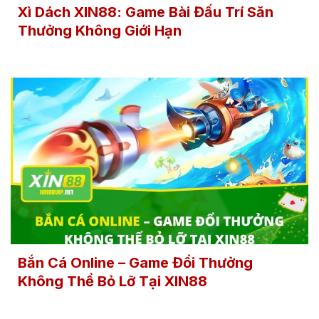
Xì Dách XIN88: Game Bài Đấu Trí Săn
Thưởng Không Giới Hạn
Bắn Cá Online – Game Đổi Thưởng
Không Thể Bỏ Lỡ Tại XIN88