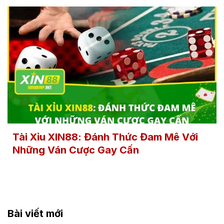
Tài Xỉu XIN88: Đánh Thức Đam Mê Với
Những Ván Cược Gay Cấn
Bài viết mới