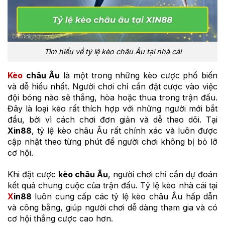
Tìm hiểu về tỷ lệ kèo châu Âu tại nhà cái
Kèo
châu Âu
là một trong những kèo cược phổ biến
và dễ hiểu nhất. Người chơi chỉ cần đặt cược vào việc
đội bóng nào sẽ thắng, hòa hoặc thua trong trận đấu.
Đây là loại kèo rất thích hợp với những người mới bắt
đầu, bởi vì cách chơi đơn giản và dễ theo dõi. Tại
Xin88
, tỷ lệ kèo châu Âu rất chính xác và luôn được
cập nhật theo từng phút để người chơi không bị bỏ lỡ
cơ hội.
Khi đặt cược
kèo châu Âu
, người chơi chỉ cần dự đoán
kết quả chung cuộc của trận đấu. Tỷ lệ kèo nhà cái tại
X
in88
luôn cung cấp các tỷ lệ kèo châu Âu hấp dẫn
và công bằng, giúp người chơi dễ dàng tham gia và có
cơ hội thắng cược cao hơn.